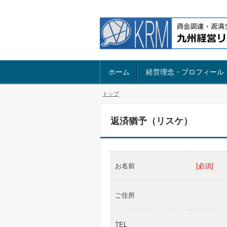
ホーム
経営理念・プロフィール
トップ
返済猶予（リスケ）
お名前
[必須]
ご住所
TEL