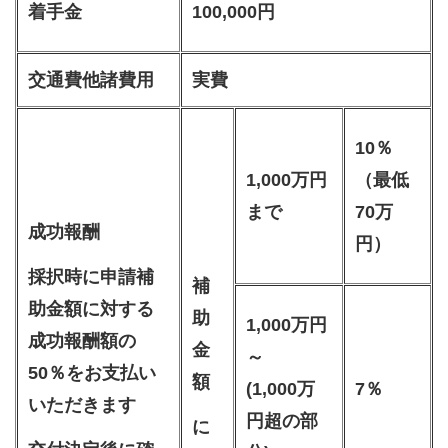
着手金
100,000円
交通費他諸費用
実費
10％
1,000万円
（最低
まで
70万
成功報酬
円）
採択時に申請補
補
助金額に対する
助
1,000万円
成功報酬額の
金
～
50％をお支払い
額
(1,000万
7％
いただきます
円超の部
に