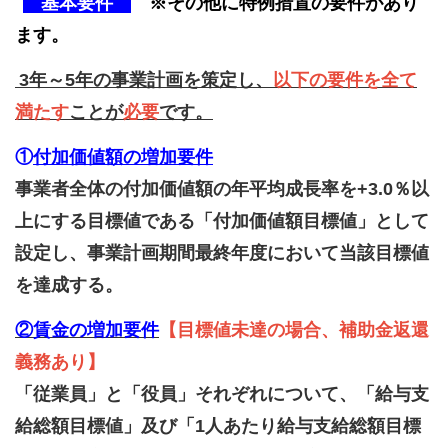
基本要件
※その他に特例措置の要件があり
ます。
3年～5年の事業計画を策定し、
以下の要件を全て
満たす
ことが
必要
です。
①
付加価値額の増加要件
事業者全体の付加価値額の年平均成長率を+3.0％以
上にする目標値である「付加価値額目標値」として
設定し、事業計画期間最終年度において当該目標値
を達成する。
②賃金の増加要件
【目標値未達の場合、補助金返還
義務あり】
「従業員」と「役員」それぞれについて、「給与支
給総額目標値」及び「1人あたり給与支給総額目標