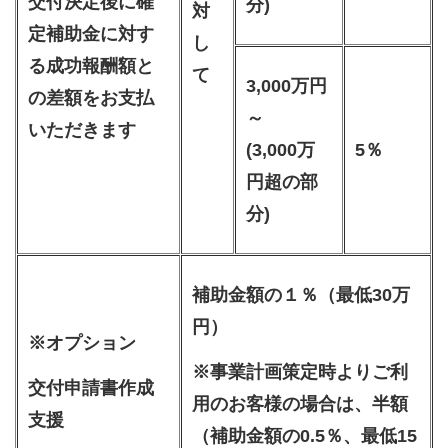
交付決定後に確
分)
対
定補助金に対す
し
る成功報酬額と
て
3,000万円
の差額をお支払
～
いただきます
(3,000万
5％
円超の部
分)
補助金額の１％（最低30万
円）
※オプション
※事業計画策定時よりご利
交付申請書作成
用のお客様の場合は、半額
支援
（補助金額の0.5％、最低15